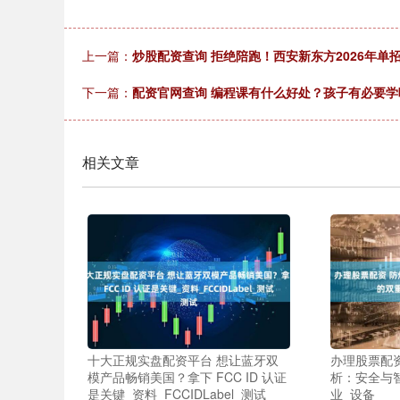
上一篇：
炒股配资查询 拒绝陪跑！西安新东方2026年
下一篇：
配资官网查询 编程课有什么好处？孩子有必要学
相关文章
十大正规实盘配资平台 想让蓝牙双
办理股票配
模产品畅销美国？拿下 FCC ID 认证
析：安全与
是关键_资料_FCCIDLabel_测试
业_设备