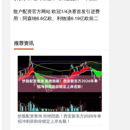
散户配资官方网站 欧冠1/4决赛首发引进费
用：阿森纳6.6亿欧、利物浦6.19亿欧前二
推荐资讯
炒股配资查询 拒绝陪跑！西安新东方2026年单
招冲刺班助你锁定上岸名额！