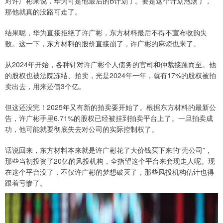
对许广彬来说，华为可是他最后的B计划了。要是这个计划泡汤了，
那他就真的没路可走了。
结果呢，华为直接拒绝了许广彬，东方材料最后不得不宣布收购失
败。这一下，东方材料的股价直接崩了，许广彬的麻烦也来了。
从2024年开始，各种针对许广彬个人债务的官司和仲裁接踵而至。他
的股权也被法院冻结、拍卖，光是2024年一年，就有17%的股权被拍
卖出去，用来还债3个亿。
但这还没完！2025年又有新的拍卖要开始了。根据东方材料的最新公
告，许广彬手里6.71%的股权已经被挂到拍卖平台上了。一旦拍卖成
功，他可能就要彻底失去对公司的实际控制权了。
话说回来，东方材料本来就是许广彬花了大价钱买下来的“壳公司”，
那些当初投资了20亿的风投机构，全指望这个平台来套现走人呢。现
在这个平台没了，不仅许广彬的梦想破灭了，那些风投机构估计也得
跟着亏惨了。