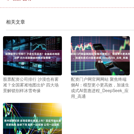
相关文章
股票配资公司排行 沙漠也有雾
配资门户网官网网站 聚焦终端
凇？全国雾凇地图出炉 四大场
侧AI：模型更小更高效，加速生
景解锁别样冰雪奇缘
成式AI普惠进程_DeepSeek_应
用_高通