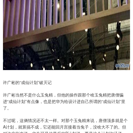
许广彬的“成仙计划”破灭记
许广彬当然不是什么玉兔精，但他的操作跟那个啥玉兔精把唐僧骗
进“成仙计划”有点像，也是把华为给设计进自己所谓的“成仙计划”里
了。
不过呢，这俩情况还不太一样。对那个玉兔精来说，唐僧顶多就是个
A计划，就算搞不成，它还能回月宫接着当兔子，没啥大不了的。但