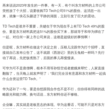
再来说说2023年发生的一件事。有一天，有个叫东方材料的上市公司
突然放了个大招，说要收购TD Tech公司51%的股份。这消息一出
来，就像一块石头砸进了平静的湖面，立刻引发了巨大的震动。
TD Tech是谁并不重要，关键在于华为现在手上有TD Tech 49%的股
份。要是东方材料真把这51%的股份买下来，那就等于和华为绑在了
一起。对任何一家上市公司来说，这都是超级好的事情啊！
但是呢，东方材料在做这个决定之前，压根儿没跟华为打个招呼，直
接就自己发布公告了，这不就跟《西游记》里的玉兔精一样吗？先行
动了再说，先把饭煮熟了，后面的事儿再慢慢谈。
可华为可不是唐僧啊，根本不用等孙悟空或者嫦娥来帮忙，人家直接
翻脸了，当天晚上就发声明了：“我们完全没有意愿和东方材料一起搞
什么合资运营TD Tech。”
华为还补了一句，要是你想跟我合作也不是不行，但你得有同样的战
略眼光和能力啊。换句话说，东方材料你还不够格。
企业嘛，其实就是老板意志的体现。华为这番话，可能不只是对东方