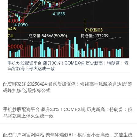
手机炒股配资平台 飙升30%！COMEX铜 历史新高！特朗普：俄
乌将就海上停火达成一致
配资哪家好 20250424 暴跌后抓涨停！短线高手私藏的通达信“筹
码峰抓妖”选股指标公式
手机炒股配资平台 飙升30%！COMEX铜 历史新高！特朗普：俄
乌将就海上停火达成一致
配资门户网官网网站 聚焦终端侧AI：模型更小更高效，加速生成